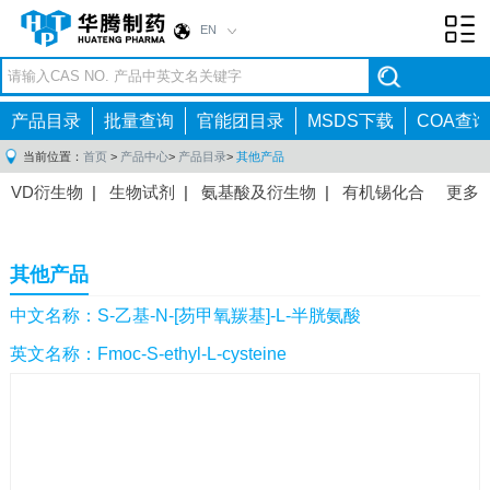
EN
Toggl
navig
产品目录
批量查询
官能团目录
MSDS下载
COA查询
当前位置：
首页
>
产品中心
>
产品目录
>
其他产品
VD衍生物
|
生物试剂
|
氨基酸及衍生物
|
有机锡化合
更多
物
|
有机硼化合物
|
有机磷化合物
|
有机氟化合物
|
中间体
|
其他产品
|
抗肿瘤药物中间体
|
抗病毒药物中
其他产品
间体
|
抗高血压药物中间体
|
抗糖尿病药物中间体
|
抗
感染药物中间体
|
肠胃药物中间体
|
镇痛麻醉药物中间
中文名称：S-乙基-N-[芴甲氧羰基]-L-半胱氨酸
体
|
抗精神病药物中间体
|
抗炎药物中间体
|
精选原料
英文名称：Fmoc-S-ethyl-L-cysteine
药中间体
|
其他原料药中间体
|