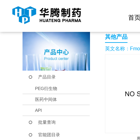
快捷导航栏 >>
化学试剂
生物试剂
PEG衍生物
当前位置：
首页
产品中心
产品目录
Fmoc-O-t-butyl-L-be
首
其他产品
英文名称：Fmoc-O-t
产品目录
PEG衍生物
医药中间体
API
批量查询
官能团目录