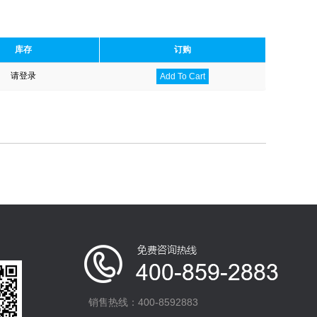
库存
订购
请登录
Add To Cart
销售热线：400-8592883