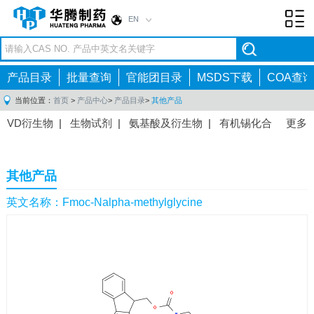
EN
Toggl
navig
产品目录
批量查询
官能团目录
MSDS下载
COA查询
当前位置：
首页
>
产品中心
>
产品目录
>
其他产品
VD衍生物
|
生物试剂
|
氨基酸及衍生物
|
有机锡化合
更多
物
|
有机硼化合物
|
有机磷化合物
|
有机氟化合物
|
中间体
|
其他产品
|
抗肿瘤药物中间体
|
抗病毒药物中
其他产品
间体
|
抗高血压药物中间体
|
抗糖尿病药物中间体
|
抗
感染药物中间体
|
肠胃药物中间体
|
镇痛麻醉药物中间
英文名称：Fmoc-Nalpha-methylglycine
体
|
抗精神病药物中间体
|
抗炎药物中间体
|
精选原料
药中间体
|
其他原料药中间体
|