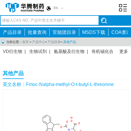
EN
Toggl
navig
产品目录
批量查询
官能团目录
MSDS下载
COA查询
当前位置：
首页
>
产品中心
>
产品目录
>
其他产品
VD衍生物
|
生物试剂
|
氨基酸及衍生物
|
有机锡化合
更多
物
|
有机硼化合物
|
有机磷化合物
|
有机氟化合物
|
中间体
|
其他产品
|
抗肿瘤药物中间体
|
抗病毒药物中
其他产品
间体
|
抗高血压药物中间体
|
抗糖尿病药物中间体
|
抗
感染药物中间体
|
肠胃药物中间体
|
镇痛麻醉药物中间
英文名称：Fmoc-Nalpha-methyl-O-t-butyl-L-threonine
体
|
抗精神病药物中间体
|
抗炎药物中间体
|
精选原料
药中间体
|
其他原料药中间体
|