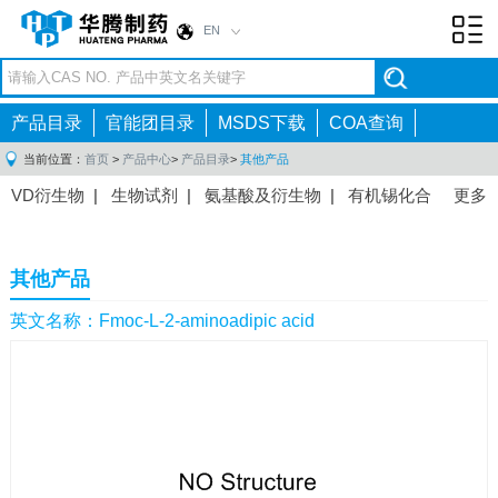
EN
Toggl
navig
产品目录
官能团目录
MSDS下载
COA查询
当前位置：
首页
>
产品中心
>
产品目录
>
其他产品
VD衍生物
|
生物试剂
|
氨基酸及衍生物
|
有机锡化合
更多
物
|
有机硼化合物
|
有机磷化合物
|
有机氟化合物
|
中间体
|
其他产品
|
抗肿瘤药物中间体
|
抗病毒药物中
其他产品
间体
|
抗高血压药物中间体
|
抗糖尿病药物中间体
|
抗
感染药物中间体
|
肠胃药物中间体
|
镇痛麻醉药物中间
英文名称：Fmoc-L-2-aminoadipic acid
体
|
抗精神病药物中间体
|
抗炎药物中间体
|
精选原料
药中间体
|
其他原料药中间体
|