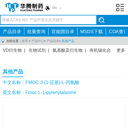
EN
Toggl
navig
产品目录
批量查询
官能团目录
MSDS下载
COA查询
当前位置：
首页
>
产品中心
>
产品目录
>
其他产品
VD衍生物
|
生物试剂
|
氨基酸及衍生物
|
有机锡化合
更多
物
|
有机硼化合物
|
有机磷化合物
|
有机氟化合物
|
中间体
|
其他产品
|
抗肿瘤药物中间体
|
抗病毒药物中
其他产品
间体
|
抗高血压药物中间体
|
抗糖尿病药物中间体
|
抗
感染药物中间体
|
肠胃药物中间体
|
镇痛麻醉药物中间
中文名称：FMOC-3-(1-芘基)-L-丙氨酸
体
|
抗精神病药物中间体
|
抗炎药物中间体
|
精选原料
英文名称：Fmoc-L-1-pyrenylalanine
药中间体
|
其他原料药中间体
|