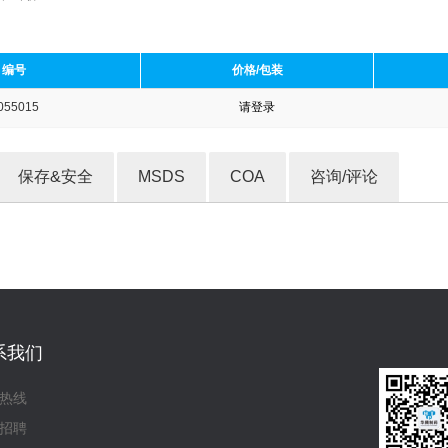
编号
价格/包装
055015
请登录
收藏产品
保存&安全
MSDS
COA
咨询/评论
系我们
热线
招聘