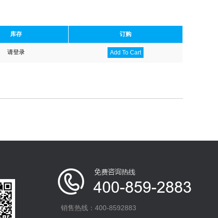
库存
订购
请登录
Add To Cart
销售热线：400-8592883