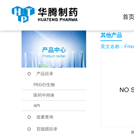
快捷导航栏 >>
化学试剂
生物试剂
PEG衍生物
当前位置：
首页
产品中心
产品目录
Fmoc-DL-(2-thienyl)
首
其他产品
英文名称：Fmoc-DL
产品目录
PEG衍生物
医药中间体
API
批量查询
官能团目录