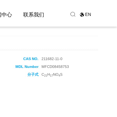
闻中心
联系我们
EN
CAS NO.
211682-11-0
MDL Number
MFCD08458753
分子式
C
H
NO
S
21
17
4