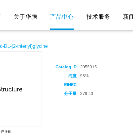
大批量询价
glycine
页
关于华腾
产品中心
技术服务
新
-(2-thienyl)glycine
Catalog ID
2055015
纯度
95%
EINEC
分子量
379.43
用户评价