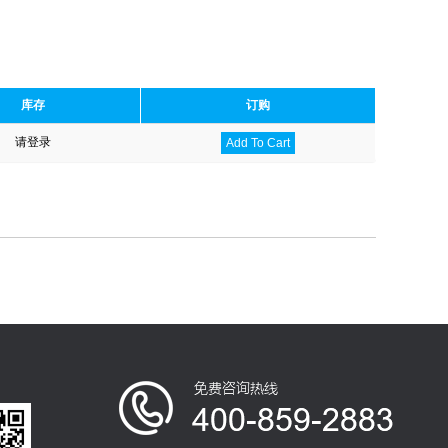
库存
订购
请登录
Add To Cart