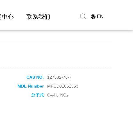
闻中心
联系我们
EN
CAS NO.
127582-76-7
MDL Number
MFCD01861353
分子式
C
H
NO
22
25
4