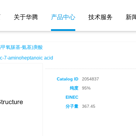
大批量询价
)庚酸
页
关于华腾
产品中心
技术服务
新
芴甲氧羰基-氨基)庚酸
aminoheptanoic acid
Catalog ID
2054837
纯度
95%
EINEC
分子量
367.45