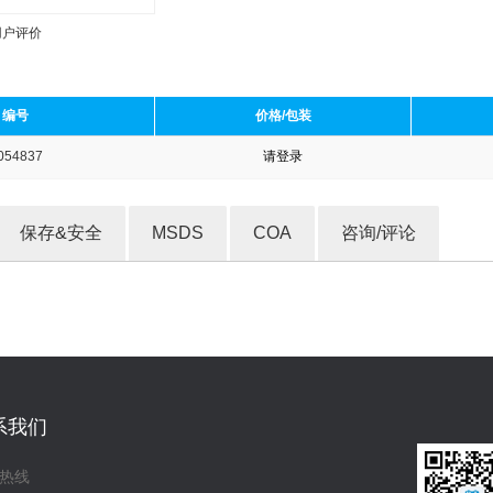
用户评价
编号
价格/包装
054837
请登录
收藏产品
保存&安全
MSDS
COA
咨询/评论
系我们
热线