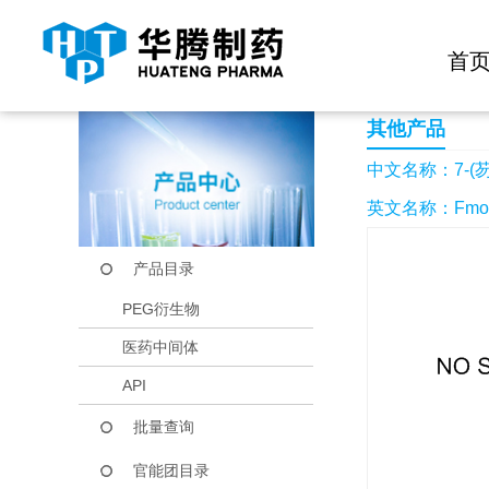
快捷导航栏 >>
化学试剂
生物试剂
PEG衍生物
当前位置：
首页
产品中心
产品目录
7-(芴甲氧羰基-氨基
首
其他产品
中文名称：7-(
英文名称：Fmoc-7-
产品目录
PEG衍生物
医药中间体
API
批量查询
官能团目录