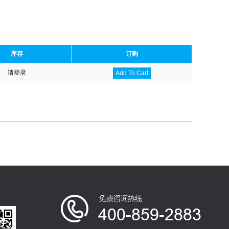
库存
订购
请登录
Add To Cart