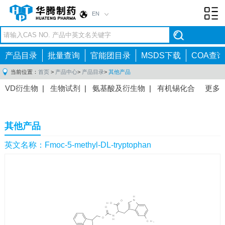
EN
Toggl
navig
产品目录
批量查询
官能团目录
MSDS下载
COA查询
当前位置：
首页
>
产品中心
>
产品目录
>
其他产品
VD衍生物
|
生物试剂
|
氨基酸及衍生物
|
有机锡化合
更多
物
|
有机硼化合物
|
有机磷化合物
|
有机氟化合物
|
中间体
|
其他产品
|
抗肿瘤药物中间体
|
抗病毒药物中
其他产品
间体
|
抗高血压药物中间体
|
抗糖尿病药物中间体
|
抗
感染药物中间体
|
肠胃药物中间体
|
镇痛麻醉药物中间
英文名称：Fmoc-5-methyl-DL-tryptophan
体
|
抗精神病药物中间体
|
抗炎药物中间体
|
精选原料
药中间体
|
其他原料药中间体
|