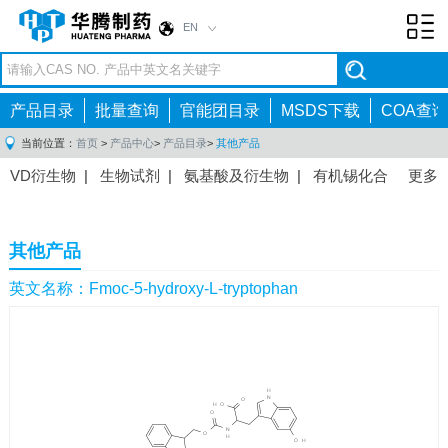
EN
Toggl
navig
产品目录
批量查询
官能团目录
MSDS下载
COA查询
当前位置：
首页
>
产品中心
>
产品目录
>
其他产品
VD衍生物
|
生物试剂
|
氨基酸及衍生物
|
有机锡化合
更多
物
|
有机硼化合物
|
有机磷化合物
|
有机氟化合物
|
中间体
|
其他产品
|
抗肿瘤药物中间体
|
抗病毒药物中
其他产品
间体
|
抗高血压药物中间体
|
抗糖尿病药物中间体
|
抗
感染药物中间体
|
肠胃药物中间体
|
镇痛麻醉药物中间
英文名称：Fmoc-5-hydroxy-L-tryptophan
体
|
抗精神病药物中间体
|
抗炎药物中间体
|
精选原料
药中间体
|
其他原料药中间体
|