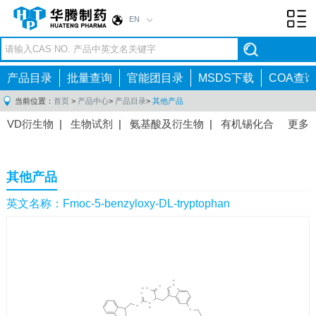
EN
Toggl
navig
产品目录
批量查询
官能团目录
MSDS下载
COA查询
当前位置：
首页
>
产品中心
>
产品目录
>
其他产品
VD衍生物
|
生物试剂
|
氨基酸及衍生物
|
有机锡化合
更多
物
|
有机硼化合物
|
有机磷化合物
|
有机氟化合物
|
中间体
|
其他产品
|
抗肿瘤药物中间体
|
抗病毒药物中
其他产品
间体
|
抗高血压药物中间体
|
抗糖尿病药物中间体
|
抗
感染药物中间体
|
肠胃药物中间体
|
镇痛麻醉药物中间
英文名称：Fmoc-5-benzyloxy-DL-tryptophan
体
|
抗精神病药物中间体
|
抗炎药物中间体
|
精选原料
药中间体
|
其他原料药中间体
|