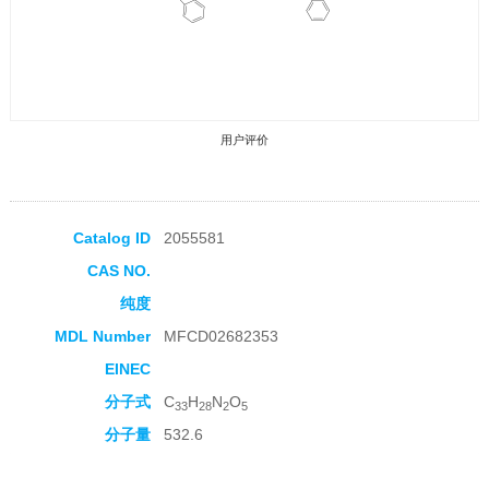
用户评价
Catalog ID
2055581
CAS NO.
收藏产品
纯度
MDL Number
MFCD02682353
EINEC
分子式
C
H
N
O
33
28
2
5
分子量
532.6