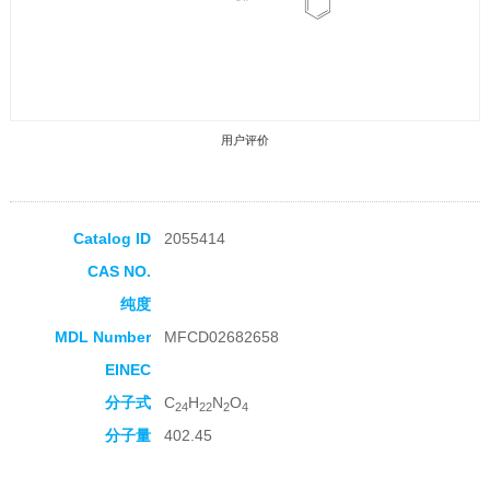
用户评价
Catalog ID
2055414
CAS NO.
收藏产品
纯度
MDL Number
MFCD02682658
EINEC
分子式
C
H
N
O
24
22
2
4
分子量
402.45