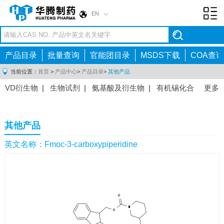
EN
Toggl
navig
产品目录
批量查询
官能团目录
MSDS下载
COA查询
当前位置：
首页
>
产品中心
>
产品目录
>
其他产品
VD衍生物
|
生物试剂
|
氨基酸及衍生物
|
有机锡化合
更多
物
|
有机硼化合物
|
有机磷化合物
|
有机氟化合物
|
中间体
|
其他产品
|
抗肿瘤药物中间体
|
抗病毒药物中
其他产品
间体
|
抗高血压药物中间体
|
抗糖尿病药物中间体
|
抗
感染药物中间体
|
肠胃药物中间体
|
镇痛麻醉药物中间
英文名称：Fmoc-3-carboxypiperidine
体
|
抗精神病药物中间体
|
抗炎药物中间体
|
精选原料
药中间体
|
其他原料药中间体
|