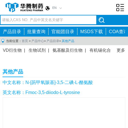
EN
Toggl
navig
产品目录
批量查询
官能团目录
MSDS下载
COA查询
当前位置：
首页
>
产品中心
>
产品目录
>
其他产品
VD衍生物
|
生物试剂
|
氨基酸及衍生物
|
有机锡化合
更多
物
|
有机硼化合物
|
有机磷化合物
|
有机氟化合物
|
中间体
|
其他产品
|
抗肿瘤药物中间体
|
抗病毒药物中
其他产品
间体
|
抗高血压药物中间体
|
抗糖尿病药物中间体
|
抗
感染药物中间体
|
肠胃药物中间体
|
镇痛麻醉药物中间
中文名称：N-[芴甲氧羰基]-3,5-二碘-L-酪氨酸
体
|
抗精神病药物中间体
|
抗炎药物中间体
|
精选原料
英文名称：Fmoc-3,5-diiodo-L-tyrosine
药中间体
|
其他原料药中间体
|