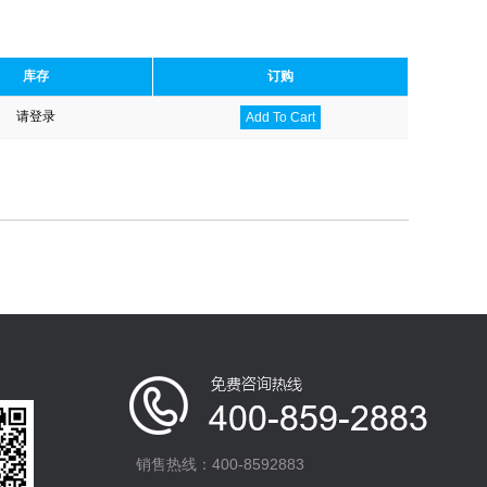
库存
订购
请登录
Add To Cart
销售热线：400-8592883