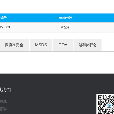
编号
价格/包装
055383
请登录
收藏产品
保存&安全
MSDS
COA
咨询/评论
系我们
热线
招聘