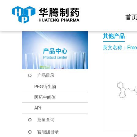
快捷导航栏 >>
化学试剂
生物试剂
PEG衍生物
当前位置：
首页
产品中心
产品目录
Fmoc-3,5-diiodo-L-t
首
其他产品
英文名称：Fmoc-3,
产品目录
PEG衍生物
医药中间体
API
批量查询
官能团目录