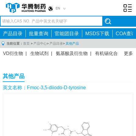
EN
Toggl
navig
产品目录
批量查询
官能团目录
MSDS下载
COA查询
当前位置：
首页
>
产品中心
>
产品目录
>
其他产品
VD衍生物
|
生物试剂
|
氨基酸及衍生物
|
有机锡化合
更多
物
|
有机硼化合物
|
有机磷化合物
|
有机氟化合物
|
中间体
|
其他产品
|
抗肿瘤药物中间体
|
抗病毒药物中
其他产品
间体
|
抗高血压药物中间体
|
抗糖尿病药物中间体
|
抗
感染药物中间体
|
肠胃药物中间体
|
镇痛麻醉药物中间
英文名称：Fmoc-3,5-diiodo-D-tyrosine
体
|
抗精神病药物中间体
|
抗炎药物中间体
|
精选原料
药中间体
|
其他原料药中间体
|