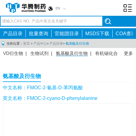
EN
Toggl
navig
产品目录
批量查询
官能团目录
MSDS下载
COA查询
当前位置：
首页
>
产品中心
>
产品目录
>
氨基酸及衍生物
VD衍生物
|
生物试剂
|
氨基酸及衍生物
|
有机锡化合
更多
物
|
有机硼化合物
|
有机磷化合物
|
有机氟化合物
|
中间体
|
其他产品
|
抗肿瘤药物中间体
|
抗病毒药物中
氨基酸及衍生物
间体
|
抗高血压药物中间体
|
抗糖尿病药物中间体
|
抗
感染药物中间体
|
肠胃药物中间体
|
镇痛麻醉药物中间
中文名称：FMOC-2-氰基-D-苯丙氨酸
体
|
抗精神病药物中间体
|
抗炎药物中间体
|
精选原料
英文名称：FMOC-2-cyano-D-phenylalanine
药中间体
|
其他原料药中间体
|