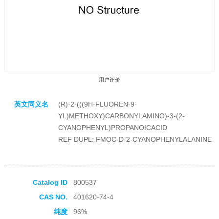
用户评价
英文同义名
(R)-2-(((9H-FLUOREN-9-
YL)METHOXY)CARBONYLAMINO)-3-(2-
CYANOPHENYL)PROPANOICACID
REF DUPL: FMOC-D-2-CYANOPHENYLALANINE
收藏产品
Catalog ID
800537
CAS NO.
401620-74-4
纯度
96%