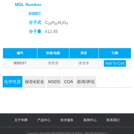
MDL Number
EINEC
分子式
C
H
N
O
25
20
2
4
分子量
412.45
编号
价格/包装
库存
订购
800537
请登录
请登录
Add To Cart
化学性质
保存&安全
MSDS
COA
咨询/评论
关于华腾
产品中心
技术服务
新闻中心
联系我们
Copyright © 2013-2025 湖南华腾制药有限公司 备案号：湘ICP备15018328号-1