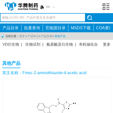
EN
Toggl
navig
产品目录
批量查询
官能团目录
MSDS下载
COA查询
当前位置：
首页
>
产品中心
>
产品目录
>
其他产品
VD衍生物
|
生物试剂
|
氨基酸及衍生物
|
有机锡化合
更多
物
|
有机硼化合物
|
有机磷化合物
|
有机氟化合物
|
中间体
|
其他产品
|
抗肿瘤药物中间体
|
抗病毒药物中
其他产品
间体
|
抗高血压药物中间体
|
抗糖尿病药物中间体
|
抗
感染药物中间体
|
肠胃药物中间体
|
镇痛麻醉药物中间
英文名称：Fmoc-2-aminothiazole-4-acetic acid
体
|
抗精神病药物中间体
|
抗炎药物中间体
|
精选原料
药中间体
|
其他原料药中间体
|