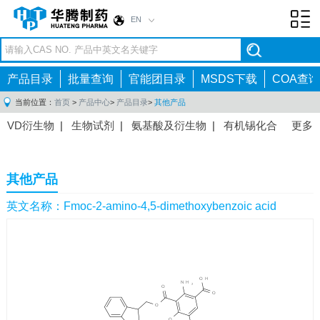
EN
Toggl
navig
产品目录
批量查询
官能团目录
MSDS下载
COA查询
当前位置：
首页
>
产品中心
>
产品目录
>
其他产品
VD衍生物
|
生物试剂
|
氨基酸及衍生物
|
有机锡化合
更多
物
|
有机硼化合物
|
有机磷化合物
|
有机氟化合物
|
中间体
|
其他产品
|
抗肿瘤药物中间体
|
抗病毒药物中
其他产品
间体
|
抗高血压药物中间体
|
抗糖尿病药物中间体
|
抗
感染药物中间体
|
肠胃药物中间体
|
镇痛麻醉药物中间
英文名称：Fmoc-2-amino-4,5-dimethoxybenzoic acid
体
|
抗精神病药物中间体
|
抗炎药物中间体
|
精选原料
药中间体
|
其他原料药中间体
|