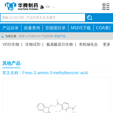
EN
Toggl
navig
产品目录
批量查询
官能团目录
MSDS下载
COA查询
当前位置：
首页
>
产品中心
>
产品目录
>
其他产品
VD衍生物
|
生物试剂
|
氨基酸及衍生物
|
有机锡化合
更多
物
|
有机硼化合物
|
有机磷化合物
|
有机氟化合物
|
中间体
|
其他产品
|
抗肿瘤药物中间体
|
抗病毒药物中
其他产品
间体
|
抗高血压药物中间体
|
抗糖尿病药物中间体
|
抗
感染药物中间体
|
肠胃药物中间体
|
镇痛麻醉药物中间
英文名称：Fmoc-2-amino-3-methylbenzoic acid
体
|
抗精神病药物中间体
|
抗炎药物中间体
|
精选原料
药中间体
|
其他原料药中间体
|