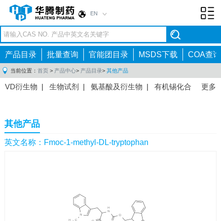
EN
Toggl
navig
产品目录
批量查询
官能团目录
MSDS下载
COA查询
当前位置：
首页
>
产品中心
>
产品目录
>
其他产品
VD衍生物
|
生物试剂
|
氨基酸及衍生物
|
有机锡化合
更多
物
|
有机硼化合物
|
有机磷化合物
|
有机氟化合物
|
中间体
|
其他产品
|
抗肿瘤药物中间体
|
抗病毒药物中
其他产品
间体
|
抗高血压药物中间体
|
抗糖尿病药物中间体
|
抗
感染药物中间体
|
肠胃药物中间体
|
镇痛麻醉药物中间
英文名称：Fmoc-1-methyl-DL-tryptophan
体
|
抗精神病药物中间体
|
抗炎药物中间体
|
精选原料
药中间体
|
其他原料药中间体
|