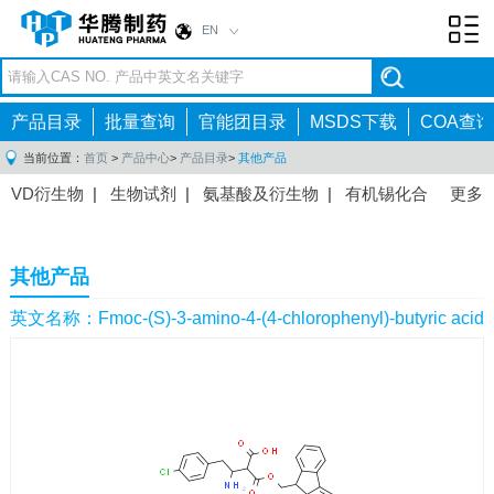
EN
Toggl
navig
产品目录
批量查询
官能团目录
MSDS下载
COA查询
当前位置：
首页
>
产品中心
>
产品目录
>
其他产品
VD衍生物
|
生物试剂
|
氨基酸及衍生物
|
有机锡化合
更多
物
|
有机硼化合物
|
有机磷化合物
|
有机氟化合物
|
中间体
|
其他产品
|
抗肿瘤药物中间体
|
抗病毒药物中
其他产品
间体
|
抗高血压药物中间体
|
抗糖尿病药物中间体
|
抗
感染药物中间体
|
肠胃药物中间体
|
镇痛麻醉药物中间
英文名称：Fmoc-(S)-3-amino-4-(4-chlorophenyl)-butyric acid
体
|
抗精神病药物中间体
|
抗炎药物中间体
|
精选原料
药中间体
|
其他原料药中间体
|