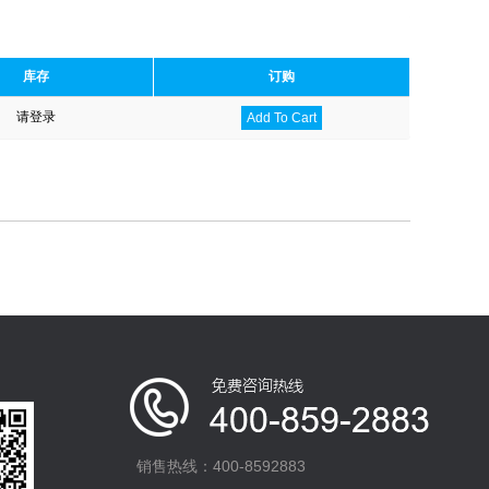
库存
订购
请登录
Add To Cart
销售热线：400-8592883