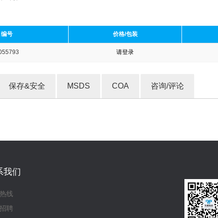
编号
价格/包装
055793
请登录
收藏产品
保存&安全
MSDS
COA
咨询/评论
系我们
热线
招聘