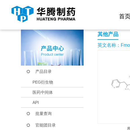
快捷导航栏 >>
化学试剂
生物试剂
PEG衍生物
当前位置：
首页
产品中心
产品目录
Fmoc-(S)-3-amino-4-(
首
其他产品
英文名称：Fmoc-(S)
产品目录
PEG衍生物
医药中间体
API
批量查询
官能团目录