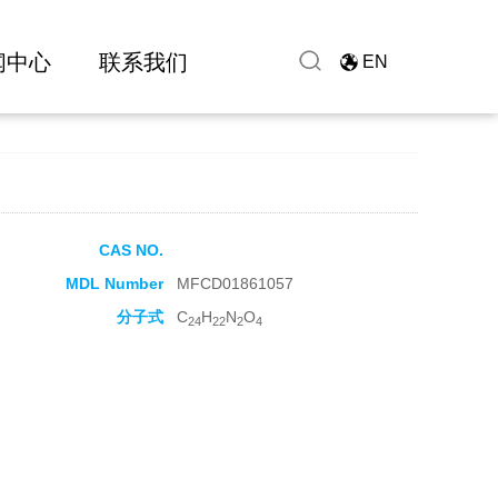
闻中心
联系我们
EN
CAS NO.
MDL Number
MFCD01861057
分子式
C
H
N
O
24
22
2
4