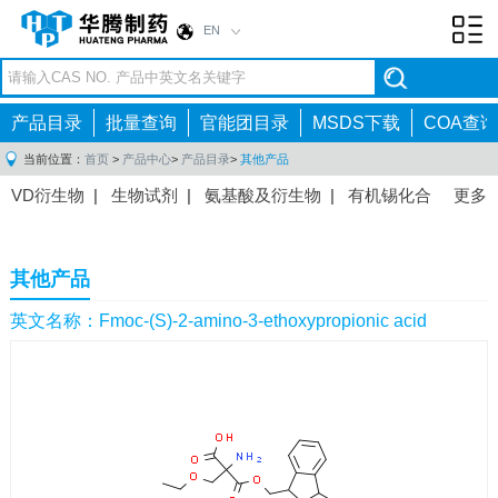
EN
Toggl
navig
产品目录
批量查询
官能团目录
MSDS下载
COA查询
当前位置：
首页
>
产品中心
>
产品目录
>
其他产品
VD衍生物
|
生物试剂
|
氨基酸及衍生物
|
有机锡化合
更多
物
|
有机硼化合物
|
有机磷化合物
|
有机氟化合物
|
中间体
|
其他产品
|
抗肿瘤药物中间体
|
抗病毒药物中
其他产品
间体
|
抗高血压药物中间体
|
抗糖尿病药物中间体
|
抗
感染药物中间体
|
肠胃药物中间体
|
镇痛麻醉药物中间
英文名称：Fmoc-(S)-2-amino-3-ethoxypropionic acid
体
|
抗精神病药物中间体
|
抗炎药物中间体
|
精选原料
药中间体
|
其他原料药中间体
|