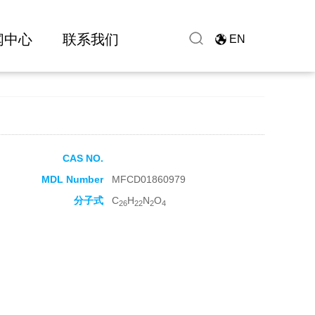
闻中心
联系我们
EN
CAS NO.
MDL Number
MFCD01860979
分子式
C
H
N
O
26
22
2
4