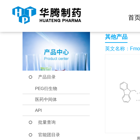
快捷导航栏 >>
化学试剂
生物试剂
PEG衍生物
当前位置：
首页
产品中心
产品目录
Fmoc-(R)-3-amino-4-
首
其他产品
英文名称：Fmoc-(R)
产品目录
PEG衍生物
医药中间体
API
批量查询
官能团目录