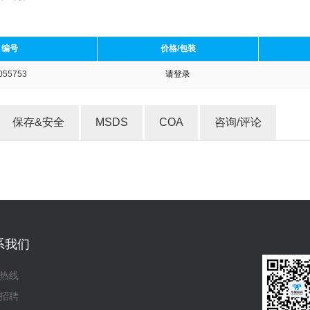
编号
价格/包装
055753
请登录
收藏产品
保存&安全
MSDS
COA
咨询/评论
系我们
热线
招聘