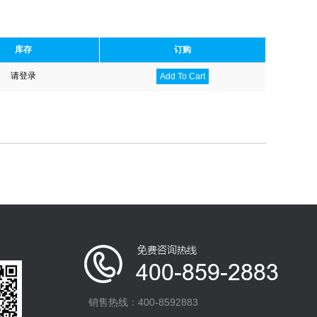
库存
订购
请登录
Add To Cart
销售热线：400-8592883