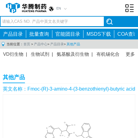
EN
Toggl
navig
产品目录
批量查询
官能团目录
MSDS下载
COA查询
当前位置：
首页
>
产品中心
>
产品目录
>
其他产品
VD衍生物
|
生物试剂
|
氨基酸及衍生物
|
有机锡化合
更多
物
|
有机硼化合物
|
有机磷化合物
|
有机氟化合物
|
中间体
|
其他产品
|
抗肿瘤药物中间体
|
抗病毒药物中
其他产品
间体
|
抗高血压药物中间体
|
抗糖尿病药物中间体
|
抗
感染药物中间体
|
肠胃药物中间体
|
镇痛麻醉药物中间
英文名称：Fmoc-(R)-3-amino-4-(3-benzothienyl)-butyric acid
体
|
抗精神病药物中间体
|
抗炎药物中间体
|
精选原料
药中间体
|
其他原料药中间体
|