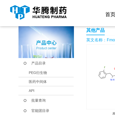
快捷导航栏 >>
化学试剂
生物试剂
PEG衍生物
当前位置：
首页
产品中心
产品目录
Fmoc-(R)-3-amino-4-(
首
其他产品
英文名称：Fmoc-(R)
产品目录
PEG衍生物
医药中间体
API
批量查询
官能团目录