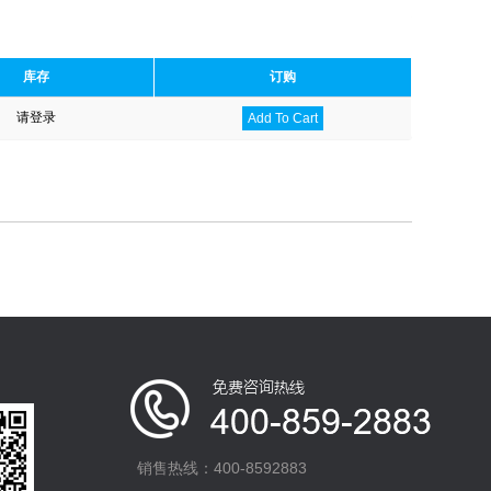
库存
订购
请登录
Add To Cart
销售热线：400-8592883