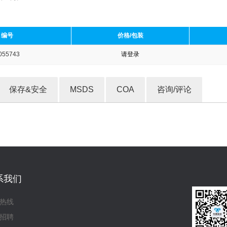
编号
价格/包装
055743
请登录
收藏产品
保存&安全
MSDS
COA
咨询/评论
系我们
热线
招聘