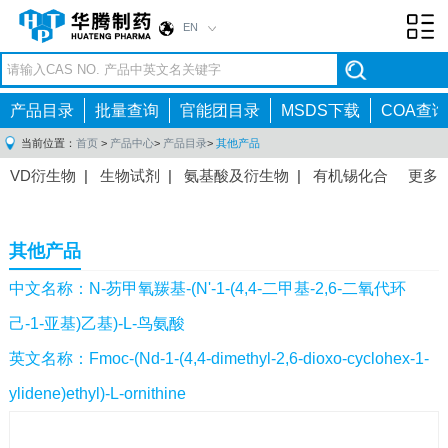
EN
Toggl
navig
产品目录
批量查询
官能团目录
MSDS下载
COA查询
当前位置：
首页
>
产品中心
>
产品目录
>
其他产品
VD衍生物
|
生物试剂
|
氨基酸及衍生物
|
有机锡化合
更多
物
|
有机硼化合物
|
有机磷化合物
|
有机氟化合物
|
中间体
|
其他产品
|
抗肿瘤药物中间体
|
抗病毒药物中
其他产品
间体
|
抗高血压药物中间体
|
抗糖尿病药物中间体
|
抗
感染药物中间体
|
肠胃药物中间体
|
镇痛麻醉药物中间
中文名称：N-芴甲氧羰基-(N'-1-(4,4-二甲基-2,6-二氧代环
体
|
抗精神病药物中间体
|
抗炎药物中间体
|
精选原料
己-1-亚基)乙基)-L-鸟氨酸
药中间体
|
其他原料药中间体
|
英文名称：Fmoc-(Nd-1-(4,4-dimethyl-2,6-dioxo-cyclohex-1-
ylidene)ethyl)-L-ornithine