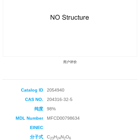
用户评价
Catalog ID
2054940
CAS NO.
204316-32-5
收藏产品
纯度
98%
MDL Number
MFCD00798634
EINEC
分子式
C
H
N
O
23
24
2
6