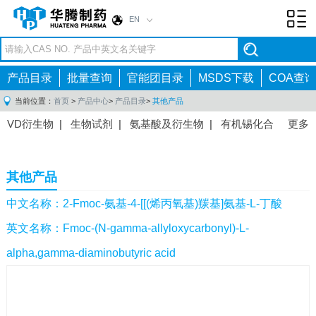
EN
Toggl
navig
产品目录
批量查询
官能团目录
MSDS下载
COA查询
当前位置：
首页
>
产品中心
>
产品目录
>
其他产品
VD衍生物
|
生物试剂
|
氨基酸及衍生物
|
有机锡化合
更多
物
|
有机硼化合物
|
有机磷化合物
|
有机氟化合物
|
中间体
|
其他产品
|
抗肿瘤药物中间体
|
抗病毒药物中
其他产品
间体
|
抗高血压药物中间体
|
抗糖尿病药物中间体
|
抗
感染药物中间体
|
肠胃药物中间体
|
镇痛麻醉药物中间
中文名称：2-Fmoc-氨基-4-[[(烯丙氧基)羰基]氨基-L-丁酸
体
|
抗精神病药物中间体
|
抗炎药物中间体
|
精选原料
英文名称：Fmoc-(N-gamma-allyloxycarbonyl)-L-
药中间体
|
其他原料药中间体
|
alpha,gamma-diaminobutyric acid