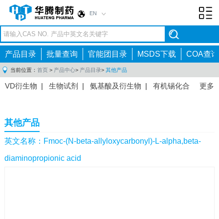
EN
Toggl
navig
产品目录
批量查询
官能团目录
MSDS下载
COA查询
当前位置：
首页
>
产品中心
>
产品目录
>
其他产品
VD衍生物
|
生物试剂
|
氨基酸及衍生物
|
有机锡化合
更多
物
|
有机硼化合物
|
有机磷化合物
|
有机氟化合物
|
中间体
|
其他产品
|
抗肿瘤药物中间体
|
抗病毒药物中
其他产品
间体
|
抗高血压药物中间体
|
抗糖尿病药物中间体
|
抗
感染药物中间体
|
肠胃药物中间体
|
镇痛麻醉药物中间
英文名称：Fmoc-(N-beta-allyloxycarbonyl)-L-alpha,beta-
体
|
抗精神病药物中间体
|
抗炎药物中间体
|
精选原料
diaminopropionic acid
药中间体
|
其他原料药中间体
|