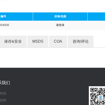
编号
价格/包装
054930
请登录
收藏产品
保存&安全
MSDS
COA
咨询/评论
系我们
热线
招聘