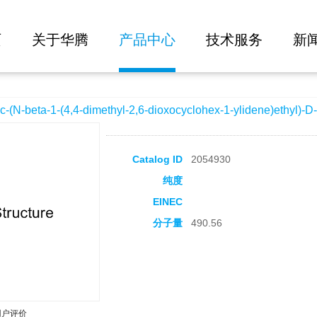
大批量询价
-dimethyl-2,6-dioxocyclohex-1-ylidene)ethyl)-D-alpha,beta-diaminopropionic acid
页
关于华腾
产品中心
技术服务
新
eta-1-(4,4-dimethyl-2,6-dioxocyclohex-1-ylidene)ethyl)-D-a
Catalog ID
2054930
纯度
EINEC
分子量
490.56
用户评价