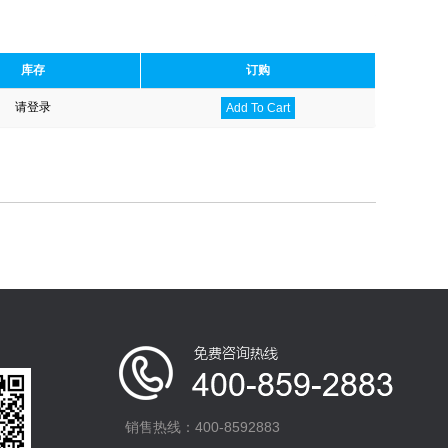
库存
订购
请登录
Add To Cart
销售热线：400-8592883