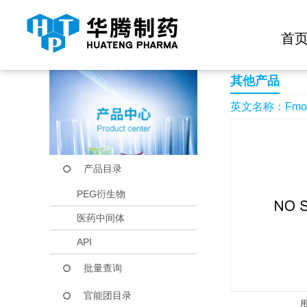
快捷导航栏 >>
化学试剂
生物试剂
PEG衍生物
当前位置：
首页
产品中心
产品目录
Fmoc-(N-beta-1-(4,4
首
其他产品
英文名称：Fmoc-(N-b
产品目录
PEG衍生物
医药中间体
API
批量查询
官能团目录