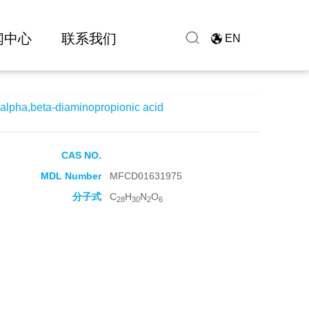
闻中心
联系我们
EN
lpha,beta-diaminopropionic acid
CAS NO.
MDL Number
MFCD01631975
分子式
C
H
N
O
28
30
2
6