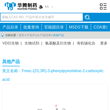
EN
Toggl
navig
产品目录
批量查询
官能团目录
MSDS下载
COA查询
当前位置：
首页
>
产品中心
>
产品目录
>
其他产品
VD衍生物
|
生物试剂
|
氨基酸及衍生物
|
有机锡化合
更多
物
|
有机硼化合物
|
有机磷化合物
|
有机氟化合物
|
中间体
|
其他产品
|
抗肿瘤药物中间体
|
抗病毒药物中
其他产品
间体
|
抗高血压药物中间体
|
抗糖尿病药物中间体
|
抗
感染药物中间体
|
肠胃药物中间体
|
镇痛麻醉药物中间
英文名称：Fmoc-(2S,3R)-3-phenylpyrrolidine-2-carboxylic
体
|
抗精神病药物中间体
|
抗炎药物中间体
|
精选原料
acid
药中间体
|
其他原料药中间体
|