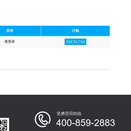
库存
订购
请登录
Add To Cart