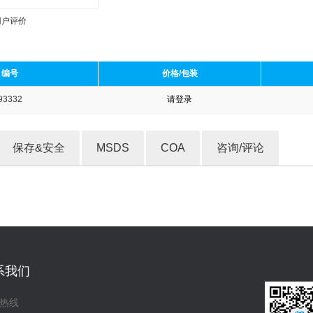
用户评价
编号
价格/包装
93332
请登录
收藏产品
保存&安全
MSDS
COA
咨询/评论
系我们
热线