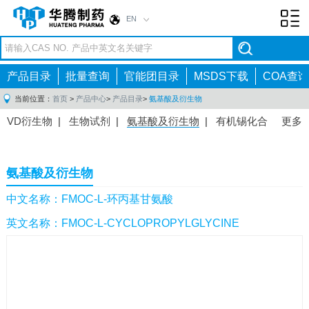
EN
Toggl
navig
产品目录
批量查询
官能团目录
MSDS下载
COA查询
当前位置：
首页
>
产品中心
>
产品目录
>
氨基酸及衍生物
VD衍生物
|
生物试剂
|
氨基酸及衍生物
|
有机锡化合
更多
物
|
有机硼化合物
|
有机磷化合物
|
有机氟化合物
|
中间体
|
其他产品
|
抗肿瘤药物中间体
|
抗病毒药物中
氨基酸及衍生物
间体
|
抗高血压药物中间体
|
抗糖尿病药物中间体
|
抗
感染药物中间体
|
肠胃药物中间体
|
镇痛麻醉药物中间
中文名称：FMOC-L-环丙基甘氨酸
体
|
抗精神病药物中间体
|
抗炎药物中间体
|
精选原料
英文名称：FMOC-L-CYCLOPROPYLGLYCINE
药中间体
|
其他原料药中间体
|