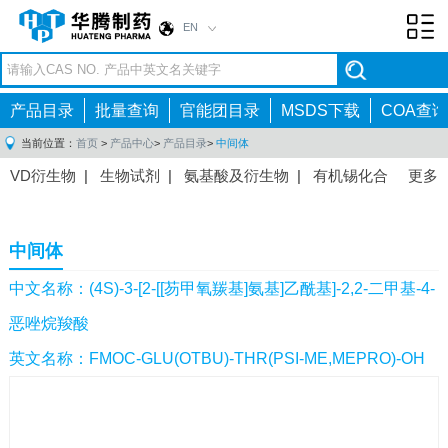
EN
Toggl
navig
产品目录
批量查询
官能团目录
MSDS下载
COA查询
当前位置：
首页
>
产品中心
>
产品目录
>
中间体
VD衍生物
|
生物试剂
|
氨基酸及衍生物
|
有机锡化合
更多
物
|
有机硼化合物
|
有机磷化合物
|
有机氟化合物
|
中间体
|
其他产品
|
抗肿瘤药物中间体
|
抗病毒药物中
中间体
间体
|
抗高血压药物中间体
|
抗糖尿病药物中间体
|
抗
感染药物中间体
|
肠胃药物中间体
|
镇痛麻醉药物中间
中文名称：(4S)-3-[2-[[芴甲氧羰基]氨基]乙酰基]-2,2-二甲基-4-
体
|
抗精神病药物中间体
|
抗炎药物中间体
|
精选原料
恶唑烷羧酸
药中间体
|
其他原料药中间体
|
英文名称：FMOC-GLU(OTBU)-THR(PSI-ME,MEPRO)-OH