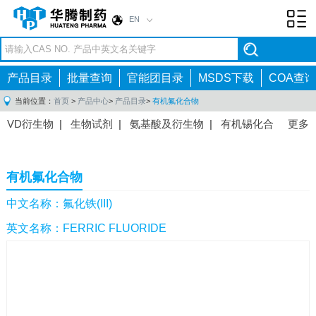
EN
Toggl
navig
产品目录
批量查询
官能团目录
MSDS下载
COA查询
当前位置：
首页
>
产品中心
>
产品目录
>
有机氟化合物
VD衍生物
|
生物试剂
|
氨基酸及衍生物
|
有机锡化合
更多
物
|
有机硼化合物
|
有机磷化合物
|
有机氟化合物
|
中间体
|
其他产品
|
抗肿瘤药物中间体
|
抗病毒药物中
有机氟化合物
间体
|
抗高血压药物中间体
|
抗糖尿病药物中间体
|
抗
感染药物中间体
|
肠胃药物中间体
|
镇痛麻醉药物中间
中文名称：氟化铁(III)
体
|
抗精神病药物中间体
|
抗炎药物中间体
|
精选原料
英文名称：FERRIC FLUORIDE
药中间体
|
其他原料药中间体
|