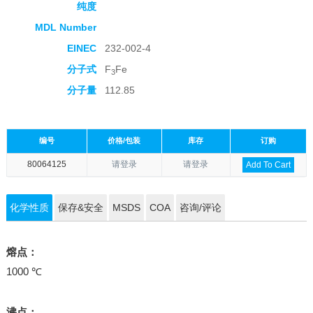
纯度
MDL Number
EINEC
232-002-4
分子式
F
Fe
3
分子量
112.85
编号
价格/包装
库存
订购
80064125
请登录
请登录
Add To Cart
化学性质
保存&安全
MSDS
COA
咨询/评论
熔点：
1000 ℃
沸点：