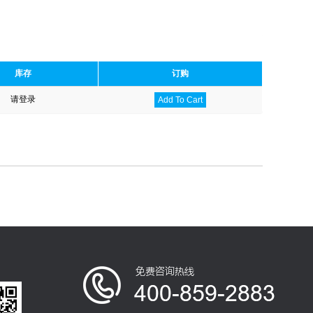
库存
订购
请登录
Add To Cart