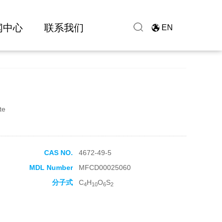
闻中心
联系我们
EN
te
CAS NO.
4672-49-5
MDL Number
MFCD00025060
分子式
C
H
O
S
4
10
6
2