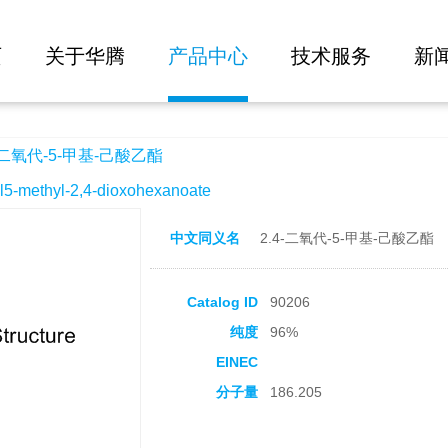
大批量询价
-己酸乙酯
页
关于华腾
产品中心
技术服务
新
-二氧代-5-甲基-己酸乙酯
methyl-2,4-dioxohexanoate
中文同义名
2.4-二氧代-5-甲基-己酸乙酯
Catalog ID
90206
纯度
96%
EINEC
分子量
186.205