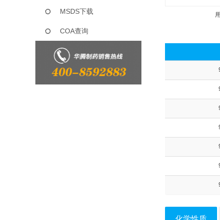
MSDS下载
COA查询
化学性质