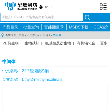
EN
Toggl
navig
产品目录
批量查询
官能团目录
MSDS下载
COA查询
当前位置：
首页
>
产品中心
>
产品目录
>
中间体
VD衍生物
|
生物试剂
|
氨基酸及衍生物
|
有机锡化合
更多
物
|
有机硼化合物
|
有机磷化合物
|
有机氟化合物
|
中间体
|
其他产品
|
抗肿瘤药物中间体
|
抗病毒药物中
中间体
间体
|
抗高血压药物中间体
|
抗糖尿病药物中间体
|
抗
感染药物中间体
|
肠胃药物中间体
|
镇痛麻醉药物中间
中文名称：2-甲基烟酸乙酯
体
|
抗精神病药物中间体
|
抗炎药物中间体
|
精选原料
英文名称：Ethyl2-methylnicotinate
药中间体
|
其他原料药中间体
|