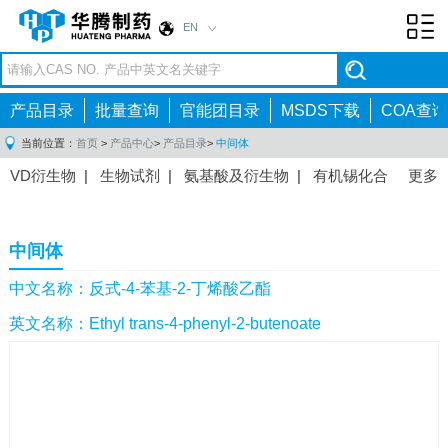
EN
Toggl
navig
产品目录
批量查询
官能团目录
MSDS下载
COA查询
当前位置：
首页
>
产品中心
>
产品目录
>
中间体
VD衍生物
|
生物试剂
|
氨基酸及衍生物
|
有机锡化合
更多
物
|
有机硼化合物
|
有机磷化合物
|
有机氟化合物
|
中间体
|
其他产品
|
抗肿瘤药物中间体
|
抗病毒药物中
中间体
间体
|
抗高血压药物中间体
|
抗糖尿病药物中间体
|
抗
感染药物中间体
|
肠胃药物中间体
|
镇痛麻醉药物中间
中文名称：反式-4-苯基-2-丁烯酸乙酯
体
|
抗精神病药物中间体
|
抗炎药物中间体
|
精选原料
英文名称：Ethyl trans-4-phenyl-2-butenoate
药中间体
|
其他原料药中间体
|