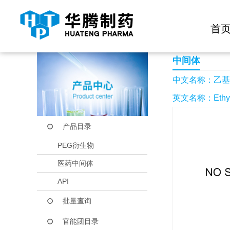
快捷导航栏 >>
化学试剂
生物试剂
PEG衍生物
当前位置：
首页
产品中心
产品目录
乙基-吡嗪-2-基-胺
首
中间体
中文名称：乙基-
英文名称：Ethyl-p
产品目录
PEG衍生物
医药中间体
API
批量查询
官能团目录