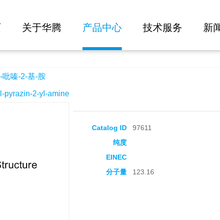
大批量询价
页
关于华腾
产品中心
技术服务
新
吡嗪-2-基-胺
yrazin-2-yl-amine
Catalog ID
97611
纯度
EINEC
分子量
123.16