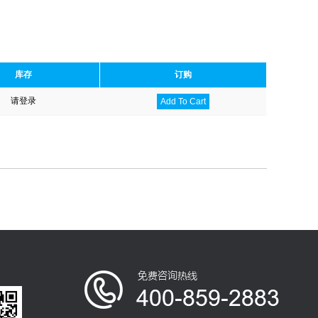
库存
订购
请登录
Add To Cart