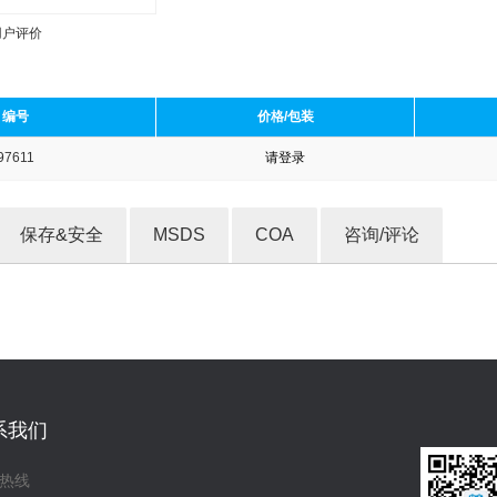
用户评价
编号
价格/包装
97611
请登录
收藏产品
保存&安全
MSDS
COA
咨询/评论
系我们
热线