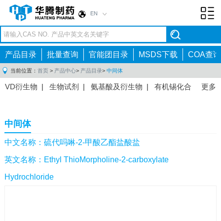
EN
Toggl
navig
产品目录
批量查询
官能团目录
MSDS下载
COA查询
当前位置：
首页
>
产品中心
>
产品目录
>
中间体
VD衍生物
|
生物试剂
|
氨基酸及衍生物
|
有机锡化合
更多
物
|
有机硼化合物
|
有机磷化合物
|
有机氟化合物
|
中间体
|
其他产品
|
抗肿瘤药物中间体
|
抗病毒药物中
中间体
间体
|
抗高血压药物中间体
|
抗糖尿病药物中间体
|
抗
感染药物中间体
|
肠胃药物中间体
|
镇痛麻醉药物中间
中文名称：硫代吗啉-2-甲酸乙酯盐酸盐
体
|
抗精神病药物中间体
|
抗炎药物中间体
|
精选原料
英文名称：Ethyl ThioMorpholine-2-carboxylate
药中间体
|
其他原料药中间体
|
Hydrochloride