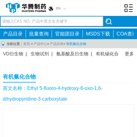
EN
Toggl
navig
产品目录
批量查询
官能团目录
MSDS下载
COA查询
当前位置：
首页
>
产品中心
>
产品目录
>
有机氟化合物
VD衍生物
|
生物试剂
|
氨基酸及衍生物
|
有机锡化合
更多
物
|
有机硼化合物
|
有机磷化合物
|
有机氟化合物
|
中间体
|
其他产品
|
抗肿瘤药物中间体
|
抗病毒药物中
有机氟化合物
间体
|
抗高血压药物中间体
|
抗糖尿病药物中间体
|
抗
感染药物中间体
|
肠胃药物中间体
|
镇痛麻醉药物中间
英文名称：Ethyl 5-fluoro-4-hydroxy-6-oxo-1,6-
体
|
抗精神病药物中间体
|
抗炎药物中间体
|
精选原料
dihydropyridine-3-carboxylate
药中间体
|
其他原料药中间体
|