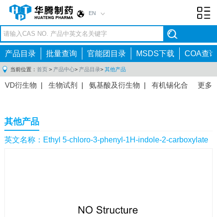
EN
Toggl
navig
产品目录
批量查询
官能团目录
MSDS下载
COA查询
当前位置：
首页
>
产品中心
>
产品目录
>
其他产品
VD衍生物
|
生物试剂
|
氨基酸及衍生物
|
有机锡化合
更多
物
|
有机硼化合物
|
有机磷化合物
|
有机氟化合物
|
中间体
|
其他产品
|
抗肿瘤药物中间体
|
抗病毒药物中
其他产品
间体
|
抗高血压药物中间体
|
抗糖尿病药物中间体
|
抗
感染药物中间体
|
肠胃药物中间体
|
镇痛麻醉药物中间
英文名称：Ethyl 5-chloro-3-phenyl-1H-indole-2-carboxylate
体
|
抗精神病药物中间体
|
抗炎药物中间体
|
精选原料
药中间体
|
其他原料药中间体
|