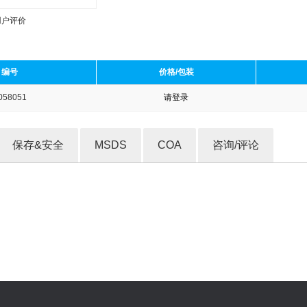
用户评价
编号
价格/包装
058051
请登录
收藏产品
保存&安全
MSDS
COA
咨询/评论