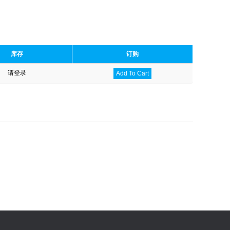
库存
订购
请登录
Add To Cart