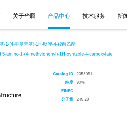
大批量询价
基)-1H-吡唑-4-羧酸乙酯
页
关于华腾
产品中心
技术服务
新
-1-(4-甲基苯基)-1H-吡唑-4-羧酸乙酯
amino-1-(4-methylphenyl)-1H-pyrazole-4-carboxylate
Catalog ID
2058051
纯度
90%
EINEC
分子量
245.28