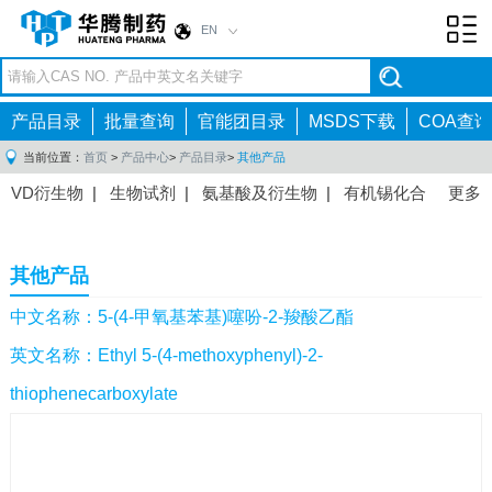
EN
Toggl
navig
产品目录
批量查询
官能团目录
MSDS下载
COA查询
当前位置：
首页
>
产品中心
>
产品目录
>
其他产品
VD衍生物
|
生物试剂
|
氨基酸及衍生物
|
有机锡化合
更多
物
|
有机硼化合物
|
有机磷化合物
|
有机氟化合物
|
中间体
|
其他产品
|
抗肿瘤药物中间体
|
抗病毒药物中
其他产品
间体
|
抗高血压药物中间体
|
抗糖尿病药物中间体
|
抗
感染药物中间体
|
肠胃药物中间体
|
镇痛麻醉药物中间
中文名称：5-(4-甲氧基苯基)噻吩-2-羧酸乙酯
体
|
抗精神病药物中间体
|
抗炎药物中间体
|
精选原料
英文名称：Ethyl 5-(4-methoxyphenyl)-2-
药中间体
|
其他原料药中间体
|
thiophenecarboxylate