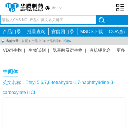
EN
Toggl
navig
产品目录
批量查询
官能团目录
MSDS下载
COA查询
当前位置：
首页
>
产品中心
>
产品目录
>
中间体
VD衍生物
|
生物试剂
|
氨基酸及衍生物
|
有机锡化合
更多
物
|
有机硼化合物
|
有机磷化合物
|
有机氟化合物
|
中间体
|
其他产品
|
抗肿瘤药物中间体
|
抗病毒药物中
中间体
间体
|
抗高血压药物中间体
|
抗糖尿病药物中间体
|
抗
感染药物中间体
|
肠胃药物中间体
|
镇痛麻醉药物中间
英文名称：Ethyl 5,6,7,8-tetrahydro-1,7-naphthyridine-3-
体
|
抗精神病药物中间体
|
抗炎药物中间体
|
精选原料
carboxylate HCl
药中间体
|
其他原料药中间体
|