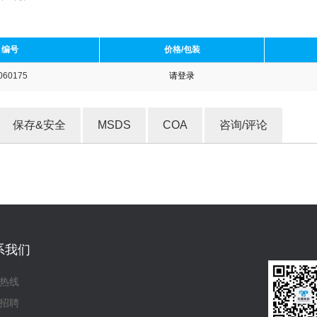
编号
价格/包装
060175
请登录
收藏产品
保存&安全
MSDS
COA
咨询/评论
系我们
热线
招聘