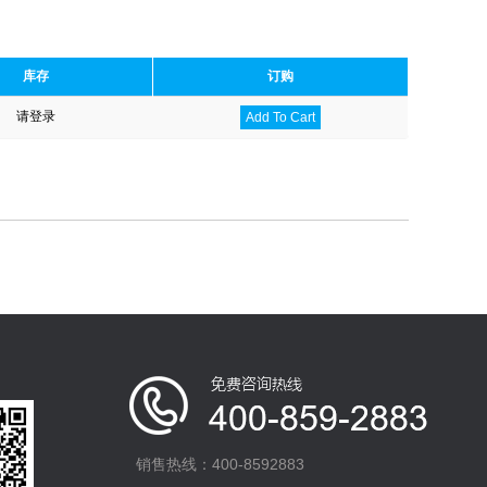
库存
订购
请登录
Add To Cart
销售热线：400-8592883