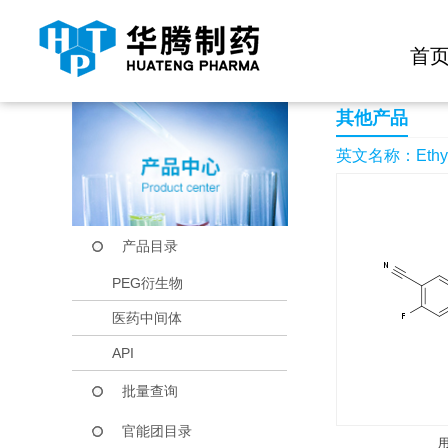
快捷导航栏 >>
化学试剂
生物试剂
PEG衍生物
当前位置：
首页
产品中心
产品目录
Ethyl 4-cyano-3-flu
首
其他产品
英文名称：Ethyl 4-
产品目录
PEG衍生物
医药中间体
API
批量查询
官能团目录