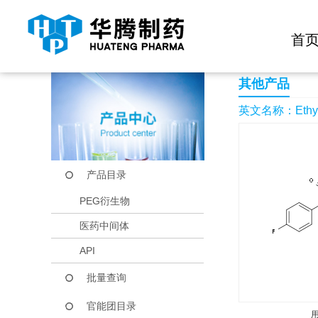
快捷导航栏 >>
化学试剂
生物试剂
PEG衍生物
当前位置：
首页
产品中心
产品目录
Ethyl 4-chloro-1-(4-
首
其他产品
英文名称：Ethyl 4-c
产品目录
PEG衍生物
医药中间体
API
批量查询
官能团目录