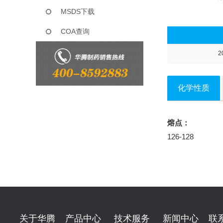
MSDS下载
COA查询
2
化学性质
熔点：
126-128
关于华腾
产品中心
技术服务
新闻中心
联