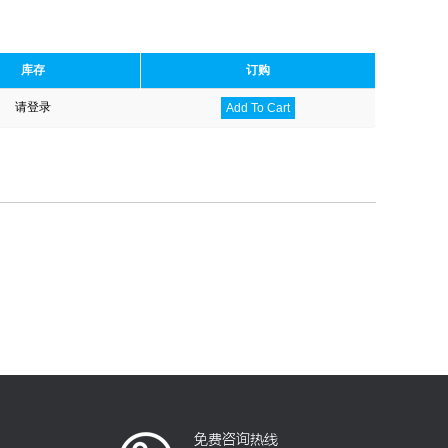
库存
订购
请登录
Add To Cart