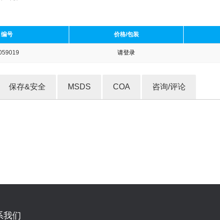
编号
价格/包装
059019
请登录
收藏产品
保存&安全
MSDS
COA
咨询/评论
系我们